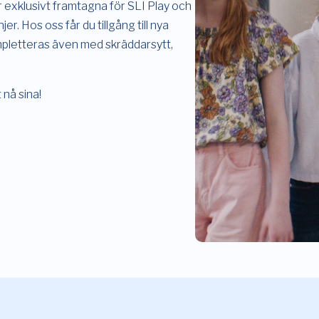
er exklusivt framtagna för SLI Play och
er. Hos oss får du tillgång till nya
mpletteras även med skräddarsytt,
 nå sina!