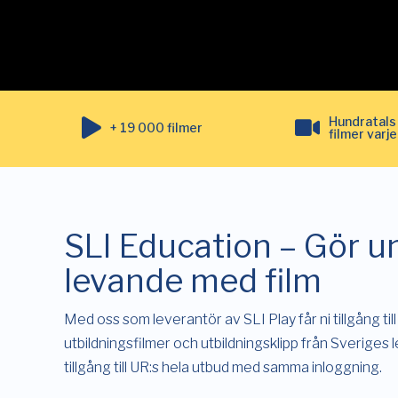
Hundratals
+ 19 000 filmer
filmer varje
SLI Education – Gör u
levande med film
Med oss som leverantör av SLI Play får ni tillgång til
utbildningsfilmer och utbildningsklipp från Sverige
tillgång till UR:s hela utbud med samma inloggning.