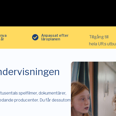
 nya
Anpassat efter
Tillgång till
 år
läroplanen
hela UR:s utb
ndervisningen
l tusentals spelfilmer, dokumentärer,
s ledande producenter. Du får dessutom