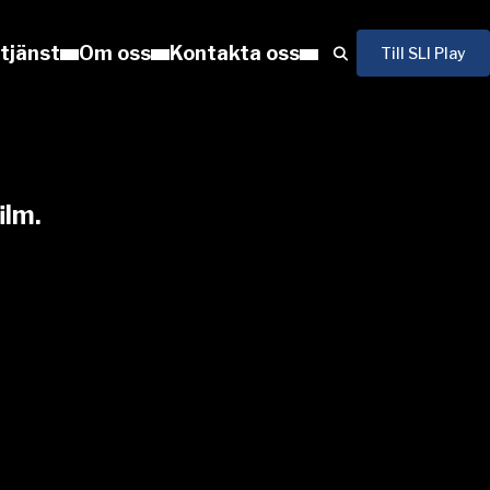
 tjänst
Om oss
Kontakta oss
Till SLI Play
ilm.