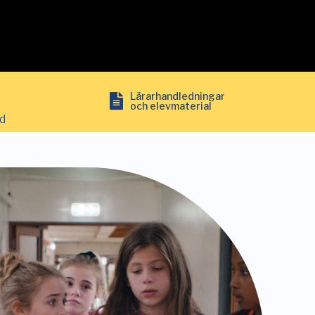
Lärarhandledningar
och elevmaterial
ud