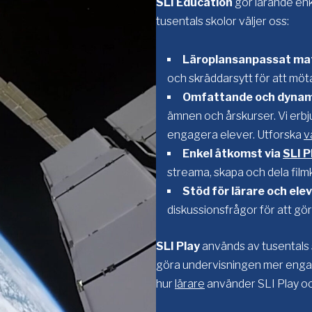
SLI Education
gör lärande enke
tusentals skolor väljer oss:
Läroplansanpassat mat
och skräddarsytt för att möt
Omfattande och dynam
ämnen och årskurser. Vi erbju
engagera elever. Utforska
v
Enkel åtkomst via
SLI P
streama, skapa och dela filmk
Stöd för lärare och ele
diskussionsfrågor för att gör
SLI Play
används av tusentals s
göra undervisningen mer engag
hur
lärare
använder SLI Play o