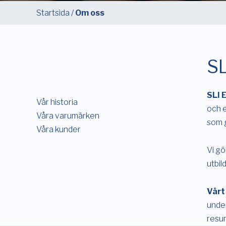
Startsida
/
Om oss
SL
SLI 
Vår historia
och e
Våra varumärken
som 
Våra kunder
Vi gö
utbil
Vårt 
under
resur