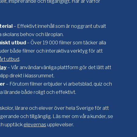
lt, inspirerande och tillgängligt. Här är varför
erial
– Effektivt innehåll som är noggrant utvalt
a skolans behov och läroplan.
iskt utbud
– Över 19 000 filmer som täcker alla
der både filmer och interaktiva verktyg för att
årt utbud
.
lay
– Vår användarvänliga plattform gör det lätt att
lipp direkt i klassrummet.
ver
– Förutom filmer erbjuder vi arbetsblad, quiz och
a lärande både roligt och effektivt.
kolor, lärare och elever över hela Sverige för att
erande och tillgänglig. Läs mer om våra kunder, se
ch upptäck
elevernas
upplevelser.