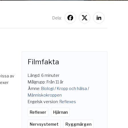
Dela:
Filmfakta
Längd: 6 minuter
vissa av
Målgrupp: Från 11 år
lexer
Ämne:
Biologi
/
Kropp och hälsa
/
Människokroppen
Engelsk version:
Reflexes
Reflexer
Hjärnan
Nervsystemet
Ryggmärgen