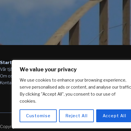
Startsida
We value your privacy
Vår tjänst
Om oss
We use cookies to enhance your browsing experience,
Kontakta oss
serve personalised ads or content, and analyse our traffic
By clicking "Accept All", you consent to our use of
cookies.
Customise
Reject All
Accept All
Copyright © 2026 SLI Education