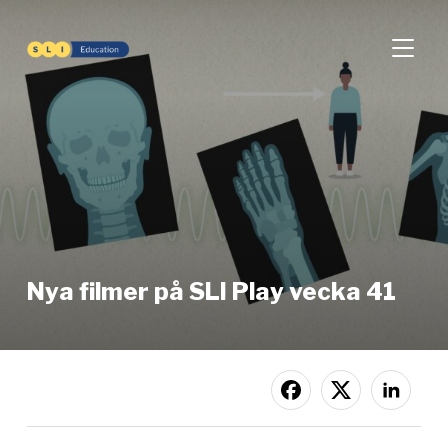
SLÅ PÅ
Nya filmer på SLI Play vecka 41