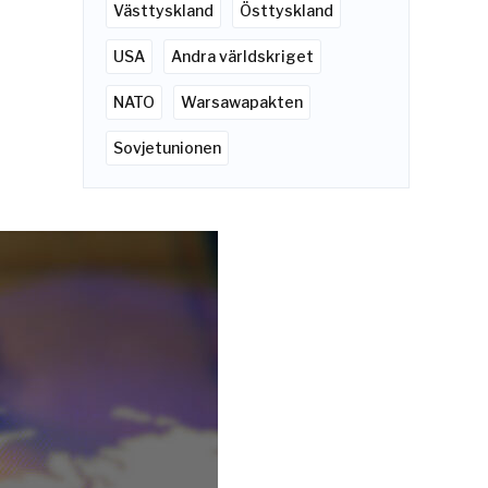
Västtyskland
Östtyskland
USA
Andra världskriget
NATO
Warsawapakten
Sovjetunionen