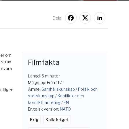
Dela:
 mer om
Filmfakta
 strax
rsvara
Längd: 6 minuter
Målgrupp: Från 11 år
Ämne:
Samhällskunskap
/
Politik och
utligen
statskunskap
/
Konflikter och
konflikthantering
/
FN
Engelsk version:
NATO
Krig
Kalla kriget