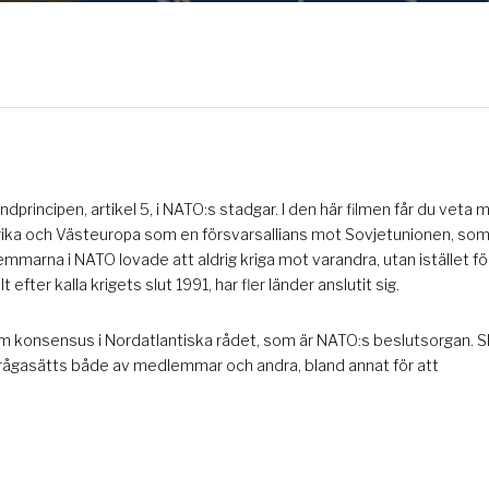
ndprincipen, artikel 5, i NATO:s stadgar. I den här filmen får du veta
ika och Västeuropa som en försvarsallians mot Sovjetunionen, som
arna i NATO lovade att aldrig kriga mot varandra, utan istället fö
ter kalla krigets slut 1991, har fler länder anslutit sig.
om konsensus i Nordatlantiska rådet, som är NATO:s beslutsorgan. Sl
ifrågasätts både av medlemmar och andra, bland annat för att