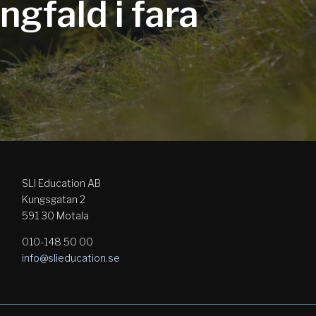
ngfald i fara
SLI Education AB
Kungsgatan 2
591 30 Motala
010-148 50 00
info@slieducation.se