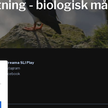
ning - biologisk må
Streama SLI Play
Instagram
Facebook
.