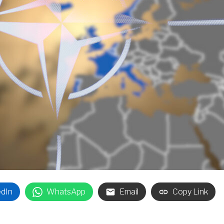
edIn
WhatsApp
Email
Copy Link