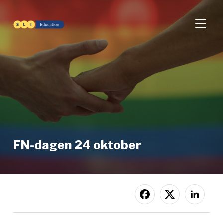
SLÅ PÅ
FN-dagen 24 oktober