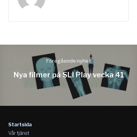
Föregående nyhet
Nya filmer på SLI Play vecka 41
Startsida
Vår tjänst