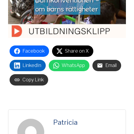
Facebook
Share on X
LinkedIn
WhatsApp
Email
Copy Link
Patricia