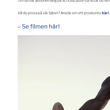
Om du har abonnemang på SLI Education så hittar du filme
Vill du prova på vår tjänst? Ansök om ett provkonto
här!
–
Se filmen här!