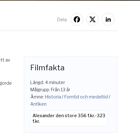
Dela:
tt av
Filmfakta
Längd: 4 minuter
gjorde
Målgrupp: Från 13 år
Ämne:
Historia
/
Forntid och medeltid
/
Antiken
Alexander den store 356 f.kr.-323
f.kr.