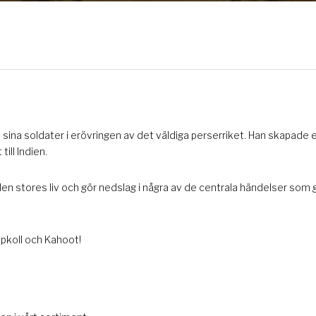
na soldater i erövringen av det väldiga perserriket. Han skapade e
ill Indien.
en stores liv och gör nedslag i några av de centrala händelser som 
ppkoll och Kahoot!