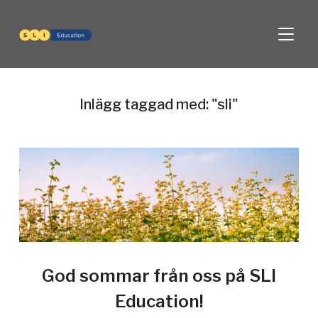
SLÅ PÅ
Inlägg taggad med: "sli"
God sommar från oss på SLI
Education!