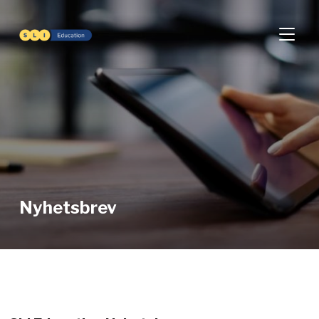
SLÅ PÅ
Nyhetsbrev