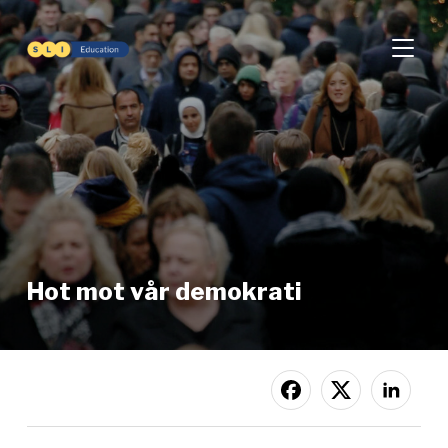
SLÅ PÅ
Hot mot vår demokrati