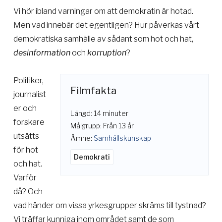
Vi hör ibland varningar om att demokratin är hotad.
Men vad innebär det egentligen? Hur påverkas vårt
demokratiska samhälle av sådant som hot och hat,
desinformation
och
korruption
?
Politiker,
Filmfakta
journalist
er och
Längd: 14 minuter
forskare
Målgrupp: Från 13 år
utsätts
Ämne:
Samhällskunskap
för hot
Demokrati
och hat.
Varför
då? Och
vad händer om vissa yrkesgrupper skräms till tystnad?
Vi träffar kunniga inom området samt de som