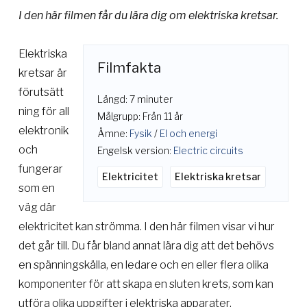
I den här filmen får du lära dig om elektriska kretsar.
Elektriska
Filmfakta
kretsar är
förutsätt
Längd: 7 minuter
ning för all
Målgrupp: Från 11 år
elektronik
Ämne:
Fysik
/
El och energi
och
Engelsk version:
Electric circuits
fungerar
Elektricitet
Elektriska kretsar
som en
väg där
elektricitet kan strömma. I den här filmen visar vi hur
det går till. Du får bland annat lära dig att det behövs
en spänningskälla, en ledare och en eller flera olika
komponenter för att skapa en sluten krets, som kan
utföra olika uppgifter i elektriska apparater.