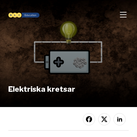
SLÅ PÅ
Elektriska kretsar